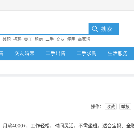
：
兼职
招聘
零工
租房
二手
交友
便民
商家活
售
交友婚恋
二手出售
二手求购
生活服务
操作：
收藏
举报
，月薪4000+，工作轻松，时间灵活，不需坐班，适合宝妈、全