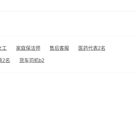
女工
家庭保洁师
售后客服
医药代表2名
表2名
货车司机b2