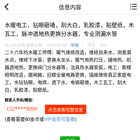
信息内容
水暖电工，钻眼砸墙，刮大白，乳胶漆，贴壁纸，木
瓦工，脉冲透地热更换分水器，专业测漏水管
乐山信息网 更新日期：2026-08-08
举报
浏览：594
二十六年的水暖工师傅：暖气维修改造，维修自来水，测查漏
水点，维修下水管，更换水龙头，暖气地热打压，铺地热，机
器透地热，更换阀门分水器等，洁具热水器安装，电工：新楼
照明改造，挪闸箱，旧楼全屋电路更换，插座维修真正家庭电
工，水钻钻眼，电焊，透下水，电镐砸墙，木工瓦工，刮大
白，乳胶漆，贴壁纸。
联系人手机/微信：
132****9009
点击查看完整信息
(查看需要80金币或
VIP会员可查看
)