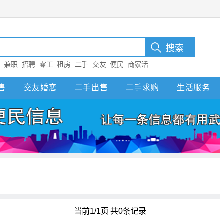
：
兼职
招聘
零工
租房
二手
交友
便民
商家活
售
交友婚恋
二手出售
二手求购
生活服务
当前1/1页 共0条记录