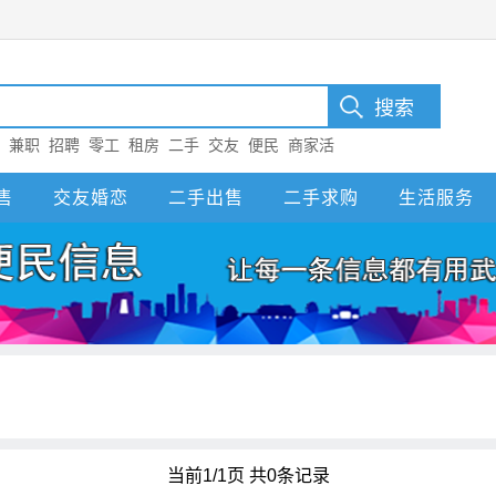
：
兼职
招聘
零工
租房
二手
交友
便民
商家活
售
交友婚恋
二手出售
二手求购
生活服务
当前1/1页 共0条记录